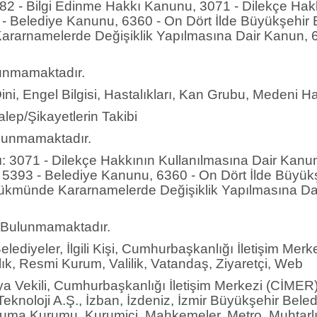
982 - Bilgi Edinme Hakkı Kanunu, 3071 - Dilekçe Ha
- Belediye Kanunu, 6360 - On Dört İlde Büyükşehir B
arnamelerde Değişiklik Yapılmasına Dair Kanun, 66
ulunmamaktadır.
 Dini, Engel Bilgisi, Hastalıkları, Kan Grubu, Medeni Ha
alep/Şikayetlerin Takibi
Bulunmamaktadır.
ağı: 3071 - Dilekçe Hakkının Kullanılmasına Dair Kan
5393 - Belediye Kanunu, 6360 - On Dört İlde Büyükşe
kmünde Kararnamelerde Değişiklik Yapılmasına Dair 
sı: Bulunmamaktadır.
elediyeler, İlgili Kişi, Cumhurbaşkanlığı İletişim Mer
k, Resmi Kurum, Valilik, Vatandaş, Ziyaretçi, Web
a Vekili, Cumhurbaşkanlığı İletişim Merkezi (CİMER), 
e Teknoloji A.Ş., İzban, İzdeniz, İzmir Büyükşehir Bele
uma Kurumu, Kurumiçi, Mahkemeler, Metro, Muhtarlık, 