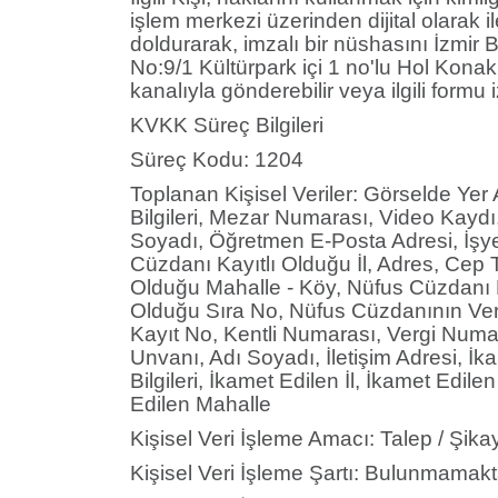
işlem merkezi üzerinden dijital olarak 
doldurarak, imzalı bir nüshasını İzmi
No:9/1 Kültürpark içi 1 no'lu Hol Konak P
kanalıyla gönderebilir veya ilgili formu
KVKK Süreç Bilgileri
Süreç Kodu: 1204
Toplanan Kişisel Veriler: Görselde Yer
Bilgileri, Mezar Numarası, Video Kaydı
Soyadı, Öğretmen E-Posta Adresi, İşye
Cüzdanı Kayıtlı Olduğu İl, Adres, Cep T
Olduğu Mahalle - Köy, Nüfus Cüzdanı Ka
Olduğu Sıra No, Nüfus Cüzdanının Veril
Kayıt No, Kentli Numarası, Vergi Numara
Unvanı, Adı Soyadı, İletişim Adresi, İ
Bilgileri, İkamet Edilen İl, İkamet Ed
Edilen Mahalle
Kişisel Veri İşleme Amacı: Talep / Şikay
Kişisel Veri İşleme Şartı: Bulunmamakt