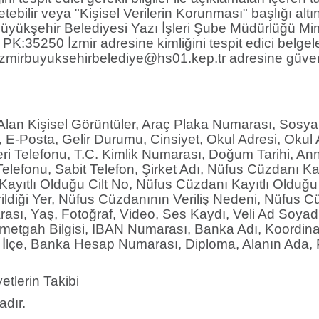
iletebilir veya "Kişisel Verilerin Korunması" başlığı
r Büyükşehir Belediyesi Yazı İşleri Şube Müdürlüğü M
K:35250 İzmir adresine kimliğini tespit edici belgeler 
 izmirbuyuksehirbelediye@hs01.kep.tr adresine güvenli 
 Alan Kişisel Görüntüler, Araç Plaka Numarası, Sosyal
, E-Posta, Gelir Durumu, Cinsiyet, Okul Adresi, Okul
ri Telefonu, T.C. Kimlik Numarası, Doğum Tarihi, An
elefonu, Sabit Telefon, Şirket Adı, Nüfus Cüzdanı Kay
yıtlı Olduğu Cilt No, Nüfus Cüzdanı Kayıtlı Olduğu 
diği Yer, Nüfus Cüzdanının Veriliş Nedeni, Nüfus Cü
sı, Yaş, Fotoğraf, Video, Ses Kaydı, Veli Ad Soyad, Ve
kametgah Bilgisi, IBAN Numarası, Banka Adı, Koordin
ilen İlçe, Banka Hesap Numarası, Diploma, Alanın Ada
etlerin Takibi
adır.