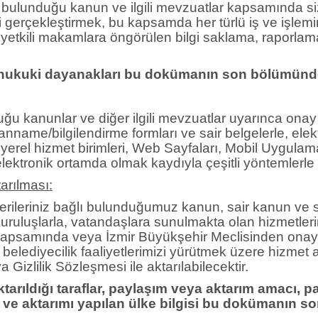
ı bulunduğu kanun ve ilgili mevzuatlar kapsamında s
zi gerçekleştirmek, bu kapsamda her türlü iş ve işlem
 tüm yetkili makamlara öngörülen bilgi saklama, raporl
e hukuki dayanakları bu dokümanın son bölümünde
lduğu kanunlar ve diğer ilgili mevzuatlar uyarınca on
yanname/bilgilendirme formları ve sair belgelerle, ele
erel hizmet birimleri, Web Sayfaları, Mobil Uygulama
a elektronik ortamda olmak kaydıyla çeşitli yöntemlerl
tarılması:
rileriniz bağlı bulunduğumuz kanun, sair kanun ve 
a kuruluşlarla, vatandaşlara sunulmakta olan hizmetler
 kapsamında veya İzmir Büyükşehir Meclisinden onay 
e belediyecilik faaliyetlerimizi yürütmek üzere hizmet
Gizlilik Sözleşmesi ile aktarılabilecektir.
 aktarıldığı taraflar, paylaşım veya aktarım amacı,
 ve aktarımı yapılan ülke bilgisi bu dokümanın s