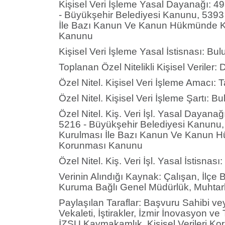
Kişisel Veri İşleme Yasal Dayanağı: 4
- Büyükşehir Belediyesi Kanunu, 5393 
İle Bazı Kanun Ve Kanun Hükmünde Kar
Kanunu
Kişisel Veri İşleme Yasal İstisnası: B
Toplanan Özel Nitelikli Kişisel Veriler:
Özel Nitel. Kişisel Veri İşleme Amacı: T
Özel Nitel. Kişisel Veri İşleme Şartı: 
Özel Nitel. Kiş. Veri İşl. Yasal Dayan
5216 - Büyükşehir Belediyesi Kanunu, 
Kurulması İle Bazı Kanun Ve Kanun Hü
Korunması Kanunu
Özel Nitel. Kiş. Veri İşl. Yasal İstisna
Verinin Alındığı Kaynak: Çalışan, İlçe B
Kuruma Bağlı Genel Müdürlük, Muhtarlı
Paylaşılan Taraflar: Başvuru Sahibi vey
Vekaleti, İştirakler, İzmir İnovasyon v
İZSU,Kaymakamlık, Kişisel Verileri Kor