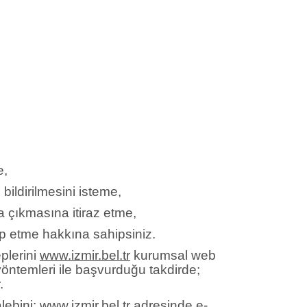
e,
 bildirilmesini isteme,
a çıkmasına itiraz etme,
ep etme hakkına sahipsiniz.
eplerini
www.izmir.bel.tr
kurumsal web
yöntemleri ile başvurduğu takdirde;
.
 talebini; www.izmir.bel.tr adresinde e-