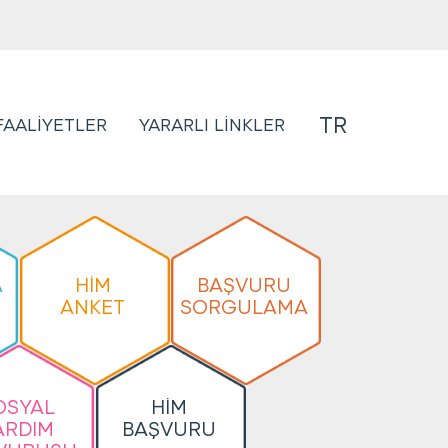
TR
FAALİYETLER
YARARLI LİNKLER
A
HİM
BAŞVURU
ANKET
SORGULAMA
OSYAL
HİM
ARDIM
BAŞVURU