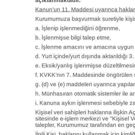
açıklanmaktadır.
Kanun’un 11. Maddesi uyarınca haklar
Kurumumuza başvurmak suretiyle kişisel
a. İşlenip işlenmediğini öğrenme,
b. İşlenmişse bilgi talep etme,
c. İşlenme amacını ve amacına uygun k
d. Yurt içinde/yurt dışında aktarıldığı 3. 
e. Eksik/yanlış işlenmişse düzeltilmesi
f. KVKK’nın 7. Maddesinde öngörülen şa
g. (d) ve (e) maddeleri uyarınca yapılan 
h. Münhasıran otomatik sistemler ile a
i. Kanuna aykırı işlenmesi sebebiyle z
Kişisel veri sahipleri haklarına ilişkin
sitesinde e-işlem merkezi ve "Kişisel 
talepler, Kurumumuz tarafından en geç
İlgili Kişi, haklarını kullanmak için kimli