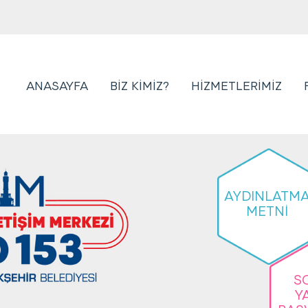
ANASAYFA
BİZ KİMİZ?
HİZMETLERİMİZ
AYDINLATM
METNİ
S
Y