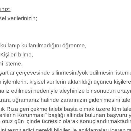
ınız:
 verilerinizin;
ullanıp kullanılmadığını öğrenme,
Kişileri bilme,
ni isteme,
rtlar çerçevesinde silinmesini/yok edilmesini istem
işlemlerin, kişisel verilerin aktarıldığı üçüncü kişilere
naliz edilmesi nedeniyle aleyhinize bir sonucun ortay
arara uğramanız halinde zararınızın giderilmesini tal
 Açık Rıza geri çekme talebi başta olmak üzere tüm tal
Verilerin Korunması" başlığı altında bulunan başvuru 
 otuz gün içinde ücretsiz olarak sonuçlandırmaktadır
ğini tespit edici gerekli bilgiler ile açıklamaları içeren